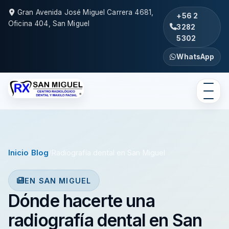
Gran Avenida José Miguel Carrera 4681,
+56 2
Oficina 404, San Miguel
3282
5302
WhatsApp
Inicio
/
Blog
/
Radiografía dental en San Miguel
EN SAN MIGUEL
Dónde hacerte una
radiografía dental en San