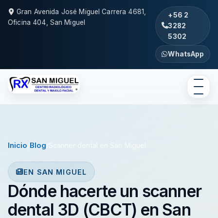
Gran Avenida José Miguel Carrera 4681,
+56 2
Oficina 404, San Miguel
3282
5302
WhatsApp
Inicio
/
Blog
/
Scanner dental en San Miguel
EN SAN MIGUEL
Dónde hacerte un scanner
dental 3D (CBCT) en San