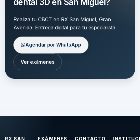
dental 3D en San Miguel?
Realiza tu CBCT en RX San Miguel, Gran
Avenida. Entrega digital para tu especialista.
Agendar por WhatsApp
Ver exámenes
RX SAN
EXÁMENES
CONTACTO
INSTITUC