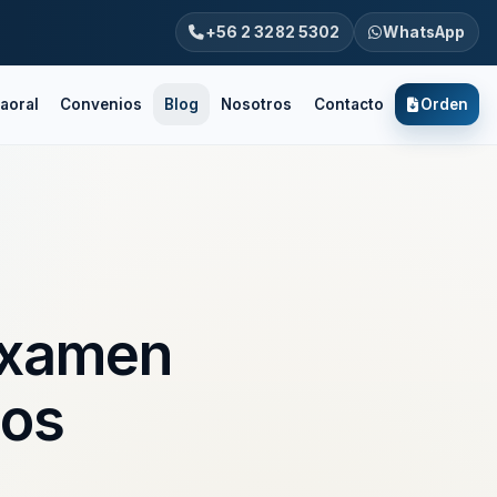
+56 2 3282 5302
WhatsApp
aoral
Convenios
Blog
Nosotros
Contacto
Orden
 examen
los