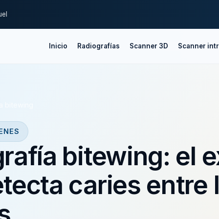
uel
Inicio
Radiografías
Scanner 3D
Scanner intr
a bitewing
ENES
rafía bitewing: el
tecta caries entre 
s