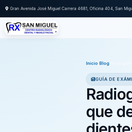
Gran Avenida José Miguel Carrera 4681, Oficina 404, San Mig
Inicio
/
Blog
/
Radiografí
GUÍA DE EXÁM
Radiog
que de
diente