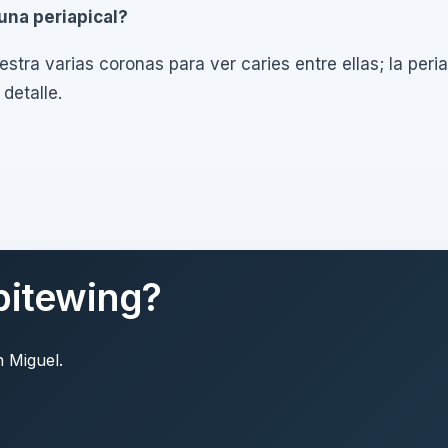
una periapical?
stra varias coronas para ver caries entre ellas; la peri
detalle.
 bitewing?
n Miguel.