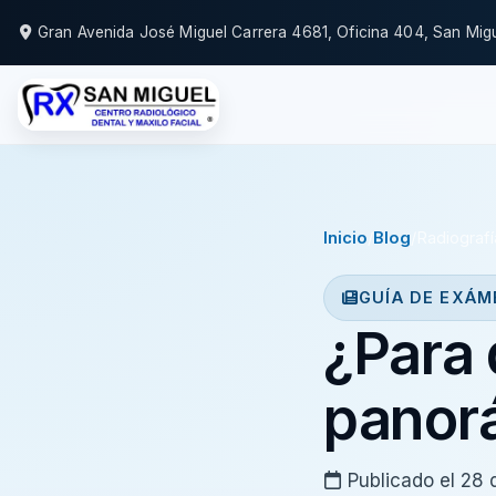
Gran Avenida José Miguel Carrera 4681, Oficina 404, San Mig
Inicio
/
Blog
/
Radiografí
GUÍA DE EXÁM
¿Para 
panor
Publicado el 28 