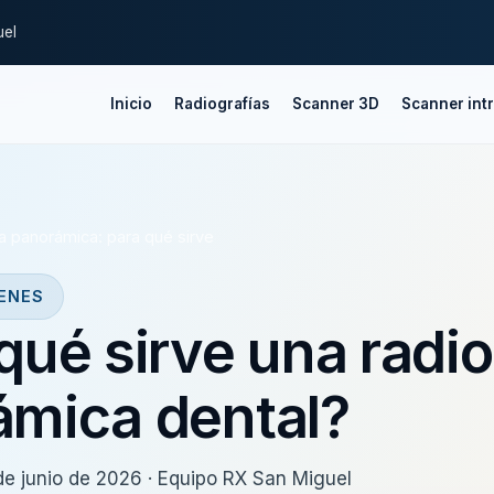
uel
Inicio
Radiografías
Scanner 3D
Scanner intr
a panorámica: para qué sirve
ENES
qué sirve una radio
ámica dental?
de junio de 2026 · Equipo RX San Miguel