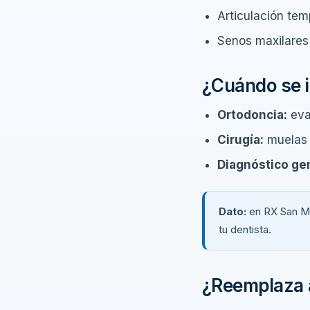
Articulación te
Senos maxilares 
¿Cuándo se i
Ortodoncia:
eval
Cirugía:
muelas d
Diagnóstico gen
Dato:
en RX San Mi
tu dentista.
¿Reemplaza 