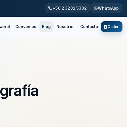
+56 2 3282 5302
WhatsApp
aoral
Convenios
Blog
Nosotros
Contacto
Orden
grafía