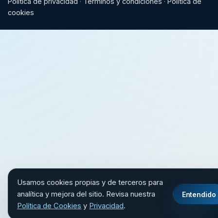
Política de privacidad
·
Términos y condiciones
·
Política de
cookies
Usamos cookies propias y de terceros para
analítica y mejora del sitio. Revisa nuestra
Entendido
Política de Cookies
y
Privacidad
.